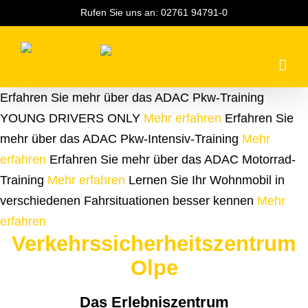
Zum
Rufen Sie uns an:
02761 94791-0
Inhalt
springen
Erfahren Sie mehr über das ADAC Pkw-Training
YOUNG DRIVERS ONLY
Mehr erfahren
Erfahren Sie
mehr über das ADAC Pkw-Intensiv-Training
Mehr
erfahren
Erfahren Sie mehr über das ADAC Motorrad-
Training
Mehr erfahren
Lernen Sie Ihr Wohnmobil in
verschiedenen Fahrsituationen besser kennen
Mehr
erfahren
Verkehrssicherheitszentrum
Olpe
Das Erlebniszentrum