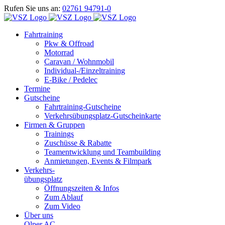
Zum
Rufen Sie uns an:
02761 94791-0
Inhalt
springen
Fahrtraining
Pkw & Offroad
Motorrad
Caravan / Wohnmobil
Individual-/Einzeltraining
E-Bike / Pedelec
Termine
Gutscheine
Fahrtraining-Gutscheine
Verkehrsübungsplatz-Gutscheinkarte
Firmen & Gruppen
Trainings
Zuschüsse & Rabatte
Teamentwicklung und Teambuilding
Anmietungen, Events & Filmpark
Verkehrs-
übungsplatz
Öffnungszeiten & Infos
Zum Ablauf
Zum Video
Über uns
Olper AC